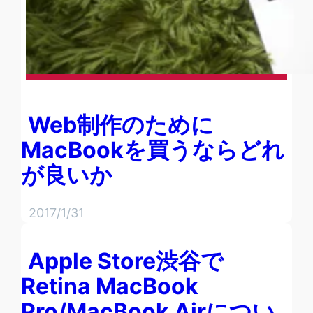
Web制作のために
MacBookを買うならどれ
が良いか
2017/1/31
Apple Store渋谷で
Retina MacBook
Pro/MacBook Airについ