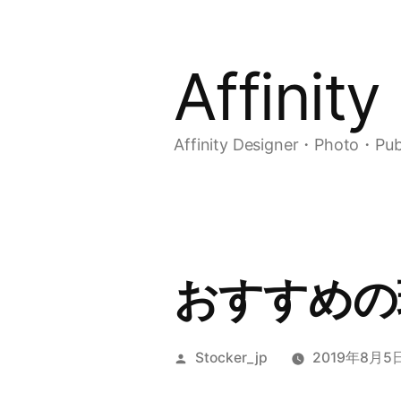
コ
ン
Affinit
テ
ン
Affinity Designer・Photo
ツ
へ
ス
キ
おすすめの
ッ
プ
投
Stocker_jp
2019年8月5
稿