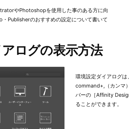
す
stratorやPhotoshopを使用した事のある方に向
め
の
・Photo・Publisherのおすすめの設定について書いて
環
境
設
イアログの表示方法
定)
環境設定ダイアログは
command+,（カ
バーの［Affinity D
ることができます。