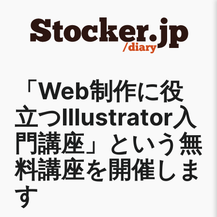
内
容
を
ス
キ
ッ
「Web制作に役
プ
立つIllustrator入
門講座」という無
料講座を開催しま
す