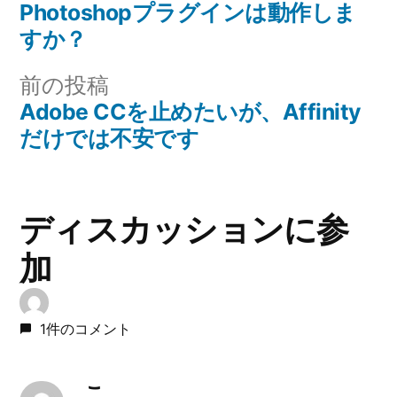
の
Photoshopプラグインは動作しま
稿
投
すか？
稿:
ナ
前
前の投稿
の
Adobe CCを止めたいが、Affinity
ビ
投
だけでは不安です
稿:
ゲ
ー
ディスカッションに参
シ
加
ョ
1件のコメント
ン
こ