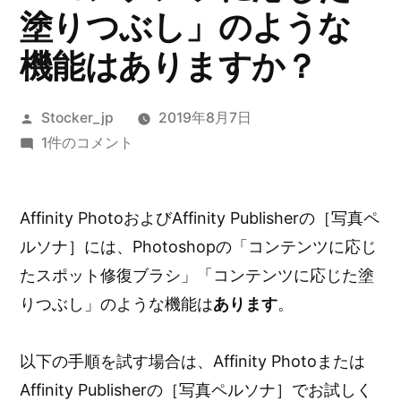
塗りつぶし」のような
機能はありますか？
投
Stocker_jp
2019年8月7日
稿
「コ
1件のコメント
者:
ン
テ
Affinity PhotoおよびAffinity Publisherの［写真ペ
ン
ツ
ルソナ］には、Photoshopの「コンテンツに応じ
に
たスポット修復ブラシ」「コンテンツに応じた塗
応
りつぶし」のような機能は
あります
。
じ
た
以下の手順を試す場合は、Affinity Photoまたは
ス
Affinity Publisherの［写真ペルソナ］でお試しく
ポ