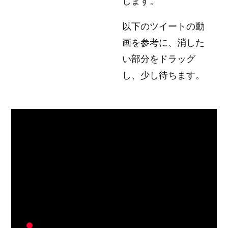
します。
塗
り
以下のツイートの動
つ
画を参考に、消した
ぶ
い部分をドラッグ
し」
し、少し待ちます。
の
よ
う
な
機
能
は
あ
り
ま
す