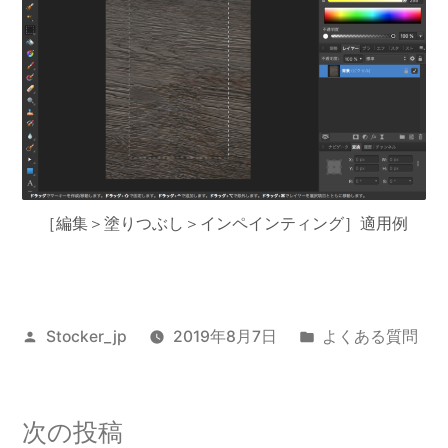
［編集＞塗りつぶし＞インペインティング］適用例
投
カ
Stocker_jp
2019年8月7日
よくある質問
稿
テ
者:
ゴ
リ
投
次
次の投稿
ー: