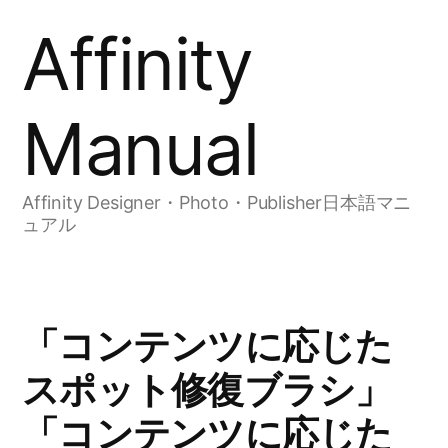
コ
Affinity
ン
テ
Manual
ン
ツ
Affinity Designer・Photo・Publisher日本語マニ
へ
ュアル
ス
キ
ッ
「コンテンツに応じた
プ
スポット修復ブラシ」
「コンテンツに応じた