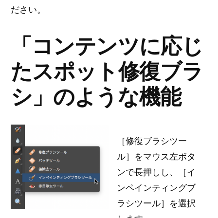
ださい。
ッ
ト
修
「コンテンツに応じ
復
たスポット修復ブラ
ブ
ラ
シ」のような機能
シ」
「コ
ン
テ
［修復ブラシツー
ン
ル］をマウス左ボタ
ツ
ンで長押しし、［イ
に
応
ンペインティングブ
じ
ラシツール］を選択
た