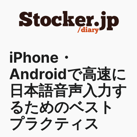
内
容
を
ス
キ
ッ
iPhone・
プ
Androidで高速に
日本語音声入力す
るためのベスト
プラクティス